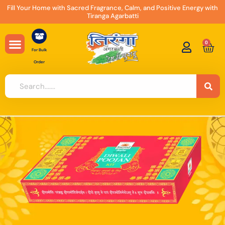
Skip
Fill Your Home with Sacred Fragrance, Calm, and Positive Energy with
Tiranga Agarbatti
to
content
0
Car
For Bulk
Order