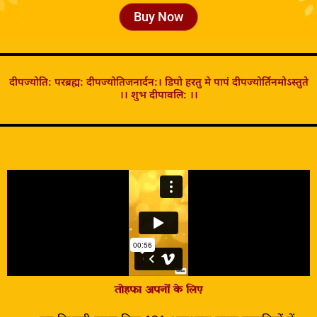
Buy Now
दीपज्योति: परब्रह्म: दीपज्योतिजनार्दन:। डिपो हरतु मे पापं दीपज्योर्तिनमोऽस्तुते
।। शुभ दीपावलि: ।।
तोहफा अपनों के लिए